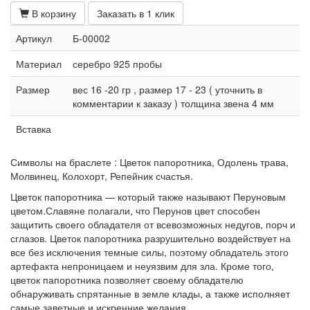
цена
цена:
В корзину
Заказать в 1 клик
составляла
10
10
088 руб..
Артикул
Б-00002
088 руб..
Материал
серебро 925 пробы
Размер
вес 16 -20 гр , размер 17 - 23 ( уточнить в
комментарии к заказу ) толщина звена 4 мм
Вставка
Символы на браслете : Цветок папоротника, Одолень трава,
Молвинец, Колохорт, Репейник счастья.
Цветок папоротника — который также называют Перуновым
цветом.Славяне полагали, что Перунов цвет способен
защитить своего обладателя от всевозможных недугов, порч и
сглазов. Цветок папоротника разрушительно воздействует на
все без исключения темные силы, поэтому обладатель этого
артефакта непроницаем и неуязвим для зла. Кроме того,
цветок папоротника позволяет своему обладателю
обнаруживать спрятанные в земле клады, а также исполняет
самые заветные и искренние желания.