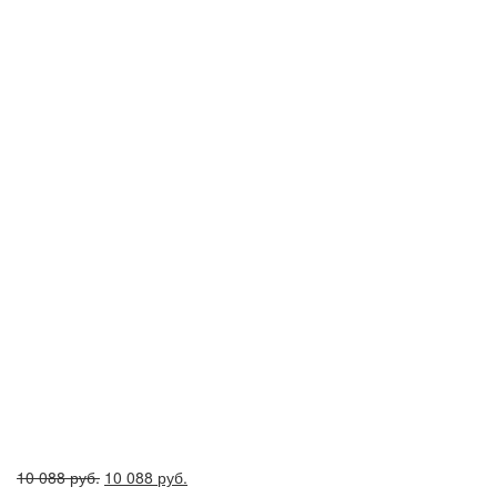
Первоначальная
Текущая
10 088
руб.
10 088
руб.