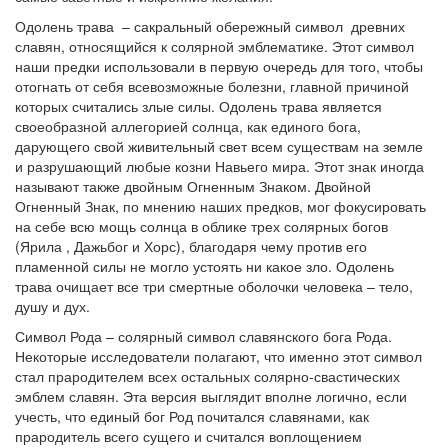
Одолень трава – сакральный обережный символ древних
славян, относящийся к солярной эмблематике. Этот символ
наши предки использовали в первую очередь для того, чтобы
отогнать от себя всевозможные болезни, главной причиной
которых считались злые силы. Одолень трава является
своеобразной аллегорией солнца, как единого бога,
дарующего свой живительный свет всем существам на земле
и разрушающий любые козни Навьего мира. Этот знак иногда
называют также двойным Огненным Знаком. Двойной
Огненный Знак, по мнению наших предков, мог фокусировать
на себе всю мощь солнца в облике трех солярных богов
(Ярила , Дажьбог и Хорс), благодаря чему против его
пламенной силы не могло устоять ни какое зло. Одолень
трава очищает все три смертные оболочки человека – тело,
душу и дух.
Символ Рода – солярный символ славянского бога Рода.
Некоторые исследователи полагают, что именно этот символ
стал прародителем всех остальных солярно-свастических
эмблем славян. Эта версия выглядит вполне логично, если
учесть, что единый бог Род почитался славянами, как
прародитель всего сущего и считался воплощением