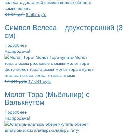
Первоначальная
Текущая
8 567
руб.
8 567
руб.
цена
цена:
Символ Велеса – двухсторонний (3
составляла
8
8
567 руб..
см)
567 руб..
Подробнее
Распродажа!
Первоначальная
Текущая
17 641
руб.
17 641
руб.
цена
цена:
Молот Тора (Мьёльнир) с
составляла
17
17
641 руб..
Валькнутом
641 руб..
Подробнее
Распродажа!