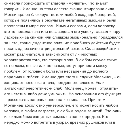
символа происходить от глагола «молвить», что значит
говорить. Именно на этом аспекте сконцентрирована сила
Молвинца: он блокирует потоки любой входящей энергией,
которые появились в результате негативных эмоций и были
проявлены в мире словом. Иными словами, если человеку
кто-то пожелал зла или позавидовал его успеху, сказал «пару
ласковых» за спиной или слишком эмоционально порадовался
за него, трансцендентное влияние подобного действия будет
носить однозначно отрицательный вектор. Сила воздействия
может различаться, в зависимости от личностных
характеристик того, кто сотворил зло. В любом случае такие
вот сглазы, явные или не явные, могут принести массу
проблем: от головной боли или несварения до полного
паралича и гибели .Именно для этого и служит Молвинец – он
защищает человека от зла, рожденного словом. Если
антагонист энергетически слаб, Молвинец может «отразить»
его негатив, либо даже умножить. Но основанная его функция
– рассеивать направленное на хозяина зло. При этом
Молвинец абсолютно универсален, его может носить любой
человек, в любом возрасте, с любым родом занятий. Это одни
из сильнейших защитных символов наших предков. Его
нередко можно встретить в узорах древних рушников или в