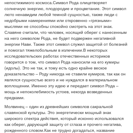
непостижимого космоса.Символ Рода олицетворяет
солнечную энергию, плодородие и процветание. Этот символ
люто ненавидим любой темной сущностью, также люди с
недобрыми намерениями или откровенно «грязными»
мыслями не способны спокойно смотреть на этот знак.
Славяне считали, что человек, носящий оберег с нанесенным
на него символом Рода, не будет подвержен негативной
энергии Нави. Также этот символ служил защитой от болезней
и помогал тяжелобольным в излечении.В некоторых
исследовательских работах отечественных историков
говорится о том, что символ Рода наносили на его кумиры
(идолы). Это не так, и тому есть одно крайне веское
доказательство – Роду никогда не ставили кумиров, так как он
являлся сущностью всего и не нуждался в материальном
воплощении. Именно эту идею и передает символ Рода –
мощь и непоколебимость устоев, некогда возведенных
предками.
Молвинец – один из древнейших символов сакральной
славянской культуры. Это энергетически мощный знак
широкого спектра действия, который исконно использовался
как оберег, дарующий защиту от сглаза и прочего негатива,
рожденного словом.Как не трудно догадаться, название