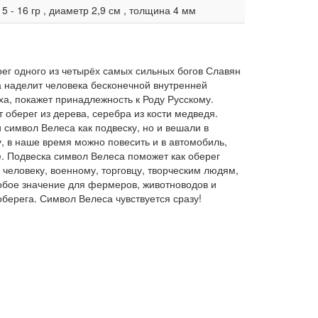
15 - 16 гр , диаметр 2,9 см , толщина 4 мм
ег одного из четырёх самых сильных богов Славян
а наделит человека бесконечной внутренней
ха, покажет принадлежность к Роду Русскому.
 оберег из дерева, серебра из кости медведя.
 символ Велеса как подвеску, но и вешали в
, в наше время можно повесить и в автомобиль,
е. Подвеска символ Велеса поможет как оберег
 человеку, военному, торговцу, творческим людям,
бое значение для фермеров, животноводов и
оберега. Символ Велеса чувствуется сразу!