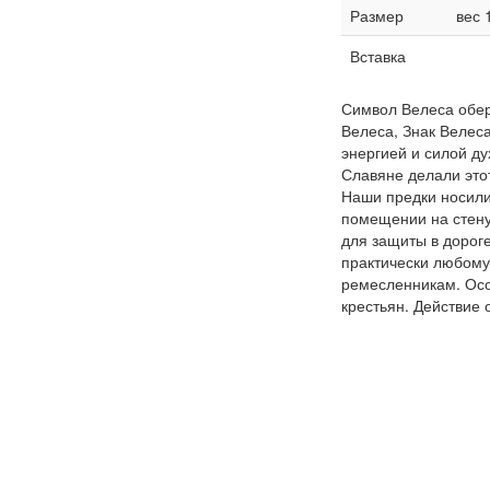
Размер
вес 
Вставка
Символ Велеса обер
Велеса, Знак Велес
энергией и силой ду
Славяне делали этот
Наши предки носили
помещении на стену
для защиты в дорог
практически любому
ремесленникам. Осо
крестьян. Действие 