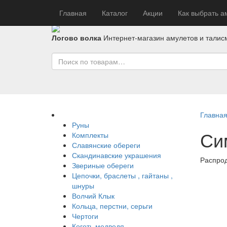
Главная
Каталог
Акции
Как выбрать а
Логово волка
Интернет-магазин амулетов и талис
Главна
Руны
Сим
Комплекты
Славянские обереги
Скандинавские украшения
Распро
Звериные обереги
Цепочки, браслеты , гайтаны ,
шнуры
Волчий Клык
Кольца, перстни, серьги
Чертоги
Коготь медведя