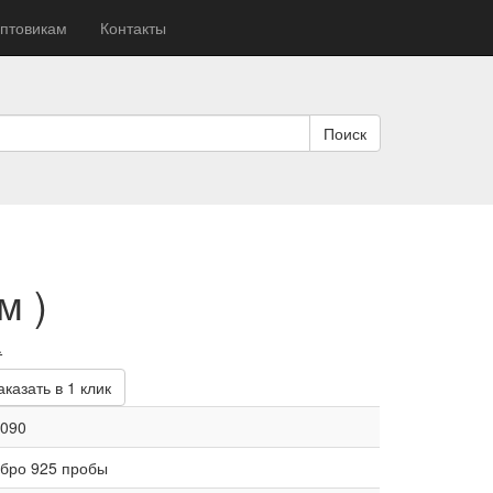
птовикам
Контакты
Поиск
м )
альная
Текущая
.
цена:
аказать в 1 клик
ла
8
827 руб..
0090
бро 925 пробы