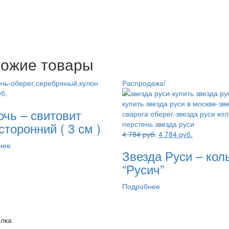
ожие товары
Распродажа!
б.
очь – свитовит
сторонний ( 3 см )
Первоначальная
Текущая
4 784
руб.
4 784
руб.
цена
цена:
нее
Звезда Руси – кол
составляла
4
4
784 руб..
“Русич”
784 руб..
Подробнее
олка