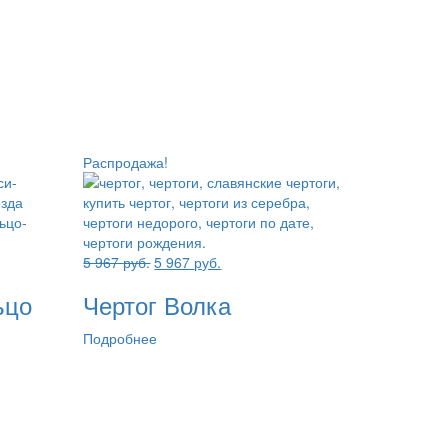
Распродажа!
Первоначальная
Текущая
5 967
руб.
5 967
руб.
цена
цена:
ьцо
Чертог Волка
составляла
5
5
967 руб..
Подробнее
967 руб..