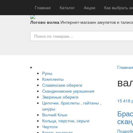
Главная
Каталог
Акции
Как выбрать а
Логово волка
Интернет-магазин амулетов и талис
Главна
Руны
ва
Комплекты
Славянские обереги
Скандинавские украшения
Звериные обереги
15 418
Цепочки, браслеты , гайтаны ,
шнуры
Брас
Волчий Клык
скан
Кольца, перстни, серьги
Чертоги
Подроб
Коготь медведя