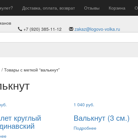
мулет?
Доставка, оплата, возврат
Отзывы
Корзина
О
манов
+7 (920) 385-11-12
zakaz@logovo-volka.ru
я
/ Товары с меткой “валькнут”
лькнут
руб.
1 040
руб.
лет круглый
Валькнут (3 см.)
динавский
Подробнее
нее