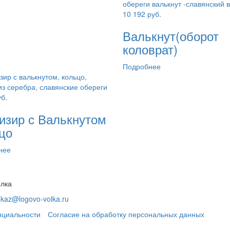
10 192
руб.
Валькнут(оборот
коловрат)
Подробнее
б.
изир с Валькнутом
цо
нее
олка
akaz@logovo-volka.ru
нциальности
Согласие на обработку персональных данных