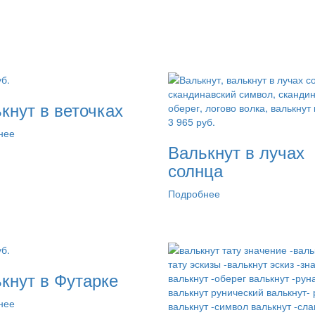
б.
кнут в веточках
3 965
руб.
нее
Валькнут в лучах
солнца
Подробнее
б.
кнут в Футарке
нее