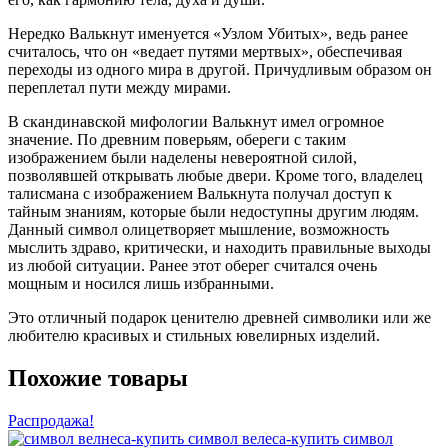
Нередко Валькнут именуется «Узлом Убитых», ведь ранее
считалось, что он «ведает путями мертвых», обеспечивая
переходы из одного мира в другой. Причудливым образом он
переплетал пути между мирами.
В скандинавской мифологии Валькнут имел огромное
значение. По древним поверьям, обереги с таким
изображением были наделены невероятной силой,
позволявшей открывать любые двери. Кроме того, владелец
талисмана с изображением Валькнута получал доступ к
тайным знаниям, которые были недоступны другим людям.
Данный символ олицетворяет мышление, возможность
мыслить здраво, критически, и находить правильные выходы
из любой ситуации. Ранее этот оберег считался очень
мощным и носился лишь избранными.
Это отличный подарок ценителю древней символики или же
любителю красивых и стильных ювелирных изделий.
Похожие товары
Распродажа!