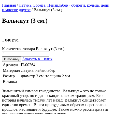
Главная
/
Латунь, Бронза, Нейзильбер - обереги, кольца, цепи
и многое другое
/ Валькнут (3 см.)
Валькнут (3 см.)
1 040
руб.
Количество товара Валькнут (3 см.)
Заказать в 1 клик
В корзину
Артикул
П-00264
Материал
Латунь, нейзильбер
Размер
диаметр 3 см, толщина 2 мм
Вставка
Знаменитый символ триединства, Валькнут – это не только
красивый узор, но и дань скандинавским традициям. Его
история началась тысячи лет назад. Валькнут олицетворяет
единство времен. В нем причудливым образом переплелись
прошлое, настоящее и будущее. Также можно рассматривать
его, как гармонию тела, духа и души.