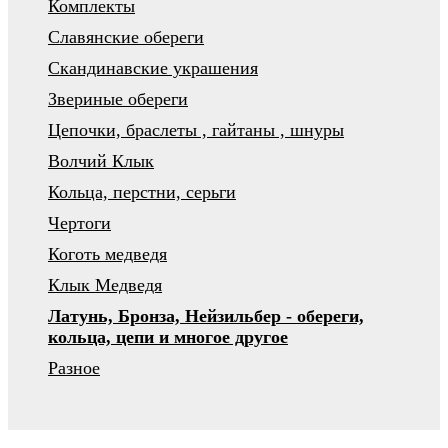
Комплекты
Славянские обереги
Скандинавские украшения
Звериные обереги
Цепочки, браслеты , гайтаны , шнуры
Волчий Клык
Кольца, перстни, серьги
Чертоги
Коготь медведя
Клык Медведя
Латунь, Бронза, Нейзильбер - обереги,
кольца, цепи и многое другое
Разное