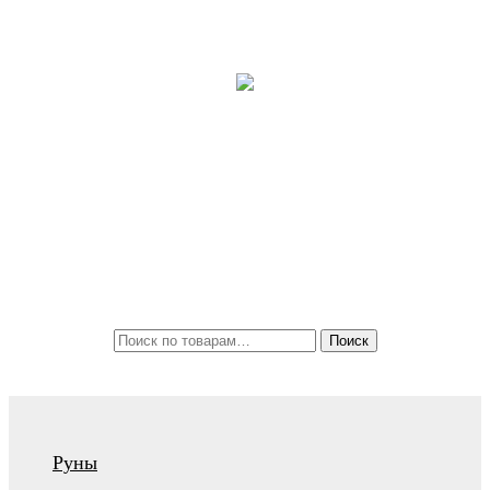
Контакты
ЛОГОВО ВОЛКА
Интернет-магазин амулетов и талисманов
+7 (920) 385-11-12
zakaz@logovo-volka.ru
Поиск
Руны