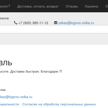
мулет?
Доставка, оплата, возврат
Отзывы
Корзина
О
манов
+7 (920) 385-11-12
zakaz@logovo-volka.ru
вль
ысоте. Доставка быстрая. Благодарю !!!
олка
akaz@logovo-volka.ru
нциальности
Согласие на обработку персональных данных