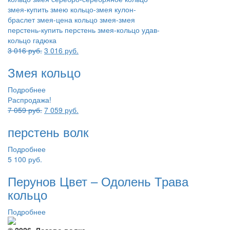
Первоначальная
Текущая
3 016
руб.
3 016
руб.
цена
цена:
Змея кольцо
составляла
3
3
016 руб..
Подробнее
016 руб..
Распродажа!
Первоначальная
Текущая
7 059
руб.
7 059
руб.
цена
цена:
перстень волк
составляла
7
7
059 руб..
Подробнее
059 руб..
5 100
руб.
Перунов Цвет – Одолень Трава
кольцо
Подробнее