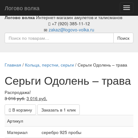
Логово волка
Toggl
navig
Логово волка
Интернет-магазин амулетов и талисманов
+7 (920) 385-11-12
zakaz@logovo-volka.ru
Поиск
Главная
/
Кольца, перстни, серьги
/ Серьги Одолень – трава
Серьги Одолень – трава
Распродажа!
Первоначальная
Текущая
3 016
руб.
3 016
руб.
цена
цена:
В корзину
Заказать в 1 клик
составляла
3
3
016 руб..
Артикул
016 руб..
Материал
серебро 925 пробы