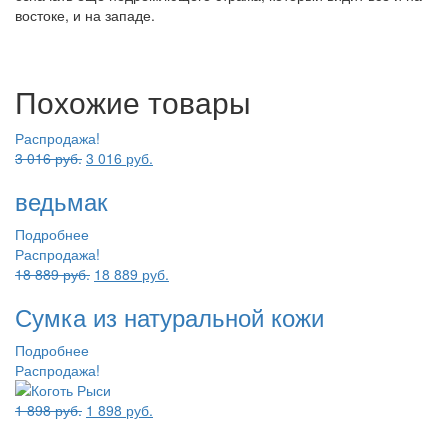
востоке, и на западе.
Похожие товары
Распродажа!
Первоначальная
Текущая
3 016
руб.
3 016
руб.
цена
цена:
ведьмак
составляла
3
3
016 руб..
Подробнее
016 руб..
Распродажа!
Первоначальная
Текущая
18 889
руб.
18 889
руб.
цена
цена:
Сумка из натуральной кожи
составляла
18
18
889 руб..
Подробнее
889 руб..
Распродажа!
Первоначальная
Текущая
1 898
руб.
1 898
руб.
цена
цена: