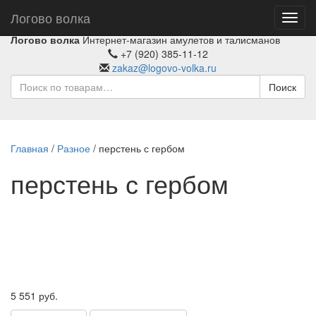
Логово волка
Toggl
navig
Логово волка
Интернет-магазин амулетов и талисманов
+7 (920) 385-11-12
zakaz@logovo-volka.ru
Поиск
Главная
/
Разное
/ перстень с гербом
перстень с гербом
5 551
руб.