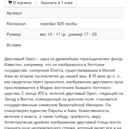
В корзину
Заказать в 1 клик
Артикул
Материал
серебро 925 пробы
Размер
вес 10 - 11 гр , размер 17 - 23
Вставка
Двуглавый Орел – одна из древнейших геральдических фигур.
Известно, например, что он изображался в Хеттском
государстве, сопернике Египта, существовавшем в Малой
Азии во втором тысячелетии до нашей эры. В VI веке до н. э.,
как свидетельствуют археологи, изображение двуглавого орла
прослеживается в Мидии, восточнее бывшего Хеттского
царства. С конца XIV в. золотой двуглавый Орел, глядящий на
Запад и Восток, помещенный на красном поле, становится
государственным символом Византийской Империи. Он
олицетворял единство Европы и Азии, божественность,
величие и власть, а также победу, храбрость, веру.
Аллегорически древнее изображение двуглавой птицы могло
означать еще недремлющего стража, который видит все и на