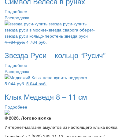
Символ Велеса в рунах
составляла
7
7
553 руб..
Подробнее
553 руб..
Распродажа!
Первоначальная
Текущая
4 784
руб.
4 784
руб.
цена
цена:
Звезда Руси – кольцо “Русич”
составляла
4
4
784 руб..
Подробнее
784 руб..
Распродажа!
Первоначальная
Текущая
5 044
руб.
5 044
руб.
цена
цена:
Клык Медведя 8 – 11 см
составляла
5
5
044 руб..
Подробнее
044 руб..
© 2026, Логово волка
Интернет-магазин амулетов из настоящего клыка волка
Телефон: +7 (920) 385-11-12, электронная почта: