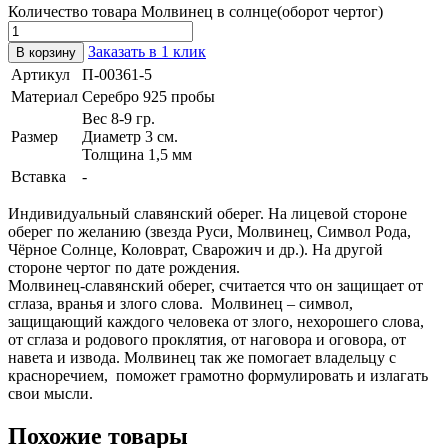
Количество товара Молвинец в солнце(оборот чертог)
Заказать в 1 клик
В корзину
Артикул
П-00361-5
Материал
Серебро 925 пробы
Вес 8-9 гр.
Размер
Диаметр 3 см.
Толщина 1,5 мм
Вставка
-
Индивидуальный славянский оберег. На лицевой стороне
оберег по желанию (звезда Руси, Молвинец, Символ Рода,
Чёрное Солнце, Коловрат, Сварожич и др.). На другой
стороне чертог по дате рождения.
Молвинец-славянский оберег, считается что он защищает от
сглаза, вранья и злого слова. Молвинец – символ,
защищающий каждого человека от злого, нехорошего слова,
от сглаза и родового проклятия, от наговора и оговора, от
навета и извода. Молвинец так же помогает владельцу с
красноречием, поможет грамотно формулировать и излагать
свои мысли.
Похожие товары