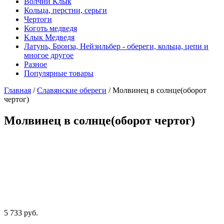
Волчий Клык
Кольца, перстни, серьги
Чертоги
Коготь медведя
Клык Медведя
Латунь, Бронза, Нейзильбер - обереги, кольца, цепи и
многое другое
Разное
Популярные товары
Главная
/
Славянские обереги
/ Молвинец в солнце(оборот
чертог)
Молвинец в солнце(оборот чертог)
5 733
руб.