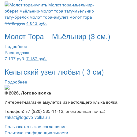
Первоначальная
Текущая
4 043
руб.
4 043
руб.
цена
цена:
Молот Тора – Мьёльнир (3 см.)
составляла
4
4
043 руб..
Подробнее
043 руб..
Распродажа!
Первоначальная
Текущая
7 137
руб.
7 137
руб.
цена
цена:
Кельтский узел любви ( 3 см)
составляла
7
7
137 руб..
Подробнее
137 руб..
© 2026, Логово волка
Интернет-магазин амулетов из настоящего клыка волка
Телефон: +7 (920) 385-11-12, электронная почта:
zakaz@logovo-volka.ru
Пользовательское соглашение
Политика конфиденциальности