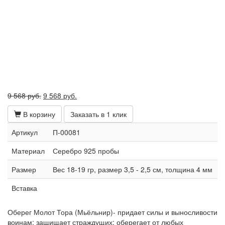
Первоначальная
Текущая
9 568
руб.
9 568
руб.
цена
цена:
В корзину
Заказать в 1 клик
составляла
9
9
568 руб..
Артикул
П-00081
568 руб..
Материал
Серебро 925 пробы
Размер
Вес 18-19 гр, размер 3,5 - 2,5 см, толщина 4 мм
Вставка
Оберег Молот Тора (Мьёльнир)- придает силы и выносливости
воинам; защищает страждущих; оберегает от любых