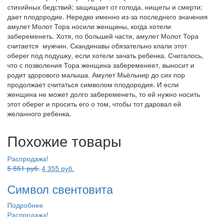
стихийных бедствий; защищает от голода, нищеты и смерти;
дает плодородие. Нередко именно из-за последнего значения
амулет Молот Тора носили женщины, когда хотели
забеременеть. Хотя, по большей части, амулет Молот Тора
считается мужчин. Скандинавы обязательно клали этот
оберег под подушку, если хотели зачать ребенка. Считалось,
что с позволения Тора женщина забеременеет, выносит и
родит здорового малыша. Амулет Мьёльнир до сих пор
продолжает считаться символом плодородия. И если
женщина не может долго забеременеть, то ей нужно носить
этот оберег и просить его о том, чтобы тот даровал ей
желанного ребенка.
Похожие товары
Распродажа!
Первоначальная
Текущая
5 551
руб.
4 355
руб.
цена
цена:
Символ свентовита
составляла
4
5
355 руб..
Подробнее
551 руб..
Распродажа!