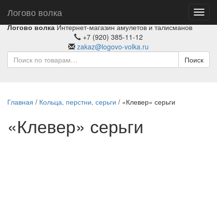
Логово волка
Toggl
navig
Логово волка
Интернет-магазин амулетов и талисманов
+7 (920) 385-11-12
zakaz@logovo-volka.ru
Поиск
Главная
/
Кольца, перстни, серьги
/ «Клевер» серьги
«Клевер» серьги