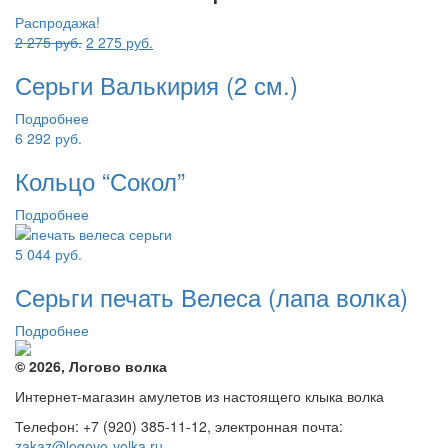
Распродажа!
Первоначальная
Текущая
2 275
руб.
2 275
руб.
цена
цена:
Серьги Валькирия (2 см.)
составляла
2
2
275 руб..
Подробнее
275 руб..
6 292
руб.
Кольцо “Сокол”
Подробнее
5 044
руб.
Серьги печать Велеса (лапа волка)
Подробнее
© 2026, Логово волка
Интернет-магазин амулетов из настоящего клыка волка
Телефон: +7 (920) 385-11-12, электронная почта:
zakaz@logovo-volka.ru