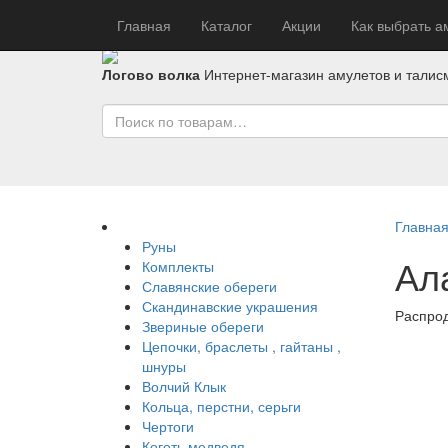
Главная
Каталог
Акции
Как выбрать а
Логово волка
Интернет-магазин амулетов и талис
Главна
Руны
Ал
Комплекты
Славянские обереги
Скандинавские украшения
Распро
Звериные обереги
Цепочки, браслеты , гайтаны ,
шнуры
Волчий Клык
Кольца, перстни, серьги
Чертоги
Коготь медведя