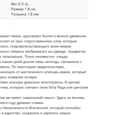
Вес 2-3 гр.,
Размер 1,8 см,
Толщина 1,8 мм
-
оряет жизнь, круговорот бытия и вечное движение.
стоит из трех старославянских слов, которые
сного, покровительствующего всем живым.
нного оберега изображался на одежде, предметах
 талисманах. Точно неизвестно, откуда
до наших дней дошли лишь легенды, связанные с
вола. По некоторым свидетельствам,
роизошло от мистического алатырь-камня, который
дать название алтарю.
ики алатыря довольно многогранна. В центре
очка, которую считают оком бога Рода или центром
так же имеет сакральный смысл. Здесь их восемь,
ков в году древних славян.
ол бесконечности Вселенной, который способен
и единство, сохранить и укрепить семью,