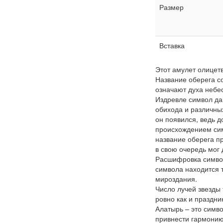
Размер
Вставка
Этот амулет олицетв
Название оберега со
означают духа небе
Издревле символ да
обихода и различных
он появился, ведь 
происхождением сим
название оберега п
в свою очередь мог 
Расшифровка символ
символа находится т
мироздания.
Число лучей звезды 
ровно как и праздни
Алатырь – это симв
привнести гармонию 