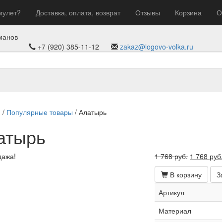
мулет?
Доставка, оплата, возврат
Отзывы
Корзина
О
манов
+7 (920) 385-11-12
zakaz@logovo-volka.ru
я
/
Популярные товары
/ Алатырь
атырь
Первонач
дажа!
1 768
руб.
1 768
руб
цена
В корзину
З
составля
1
Артикул
768 руб..
Материал