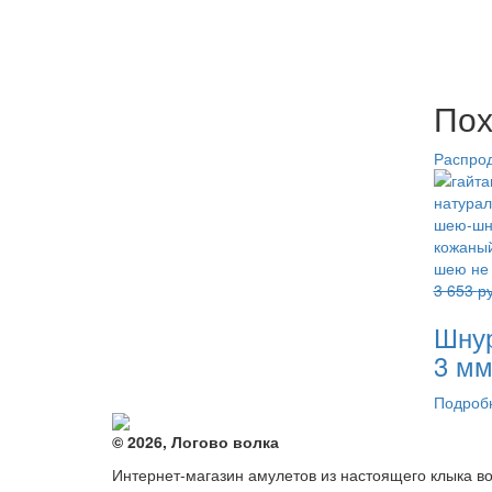
Пох
Распро
3 653
ру
Шнур
3 мм
Подроб
© 2026, Логово волка
Интернет-магазин амулетов из настоящего клыка в