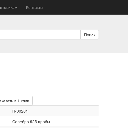
птовикам
Контакты
Поиск
альная
Текущая
.
цена:
аказать в 1 клик
ла
1
768 руб..
П-00201
Серебро 925 пробы