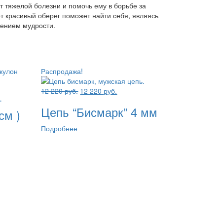
т тяжелой болезни и помочь ему в борьбе за
т красивый оберег поможет найти себя, являясь
ением мудрости.
Распродажа!
Первоначальная
Текущая
12 220
руб.
12 220
руб.
т
цена
цена:
Цепь “Бисмарк” 4 мм
составляла
12
см )
12
220 руб..
Подробнее
220 руб..