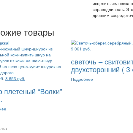
исцелить человека о
справедливость. Это
древним сосредоточ
ожие товары
дажа!
9 061
руб.
светочь – свитови
двухсторонний ( 3 
Первоначальная
Текущая
б.
3 653
руб.
Подробнее
цена
цена:
 плетеный “Волки”
составляла
3
3
653 руб..
.
653 руб..
нее
олка