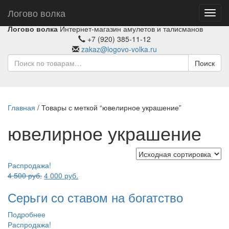
Логово волка
Toggl
navig
Логово волка
Интернет-магазин амулетов и талисманов
+7 (920) 385-11-12
zakaz@logovo-volka.ru
Поиск
Главная
/ Товары с меткой “ювелирное украшение”
ювелирное украшение
Распродажа!
Первоначальная
Текущая
4 500
руб.
4 000
руб.
цена
цена:
Серьги со ставом на богатство
составляла
4
4
000 руб..
Подробнее
500 руб..
Распродажа!