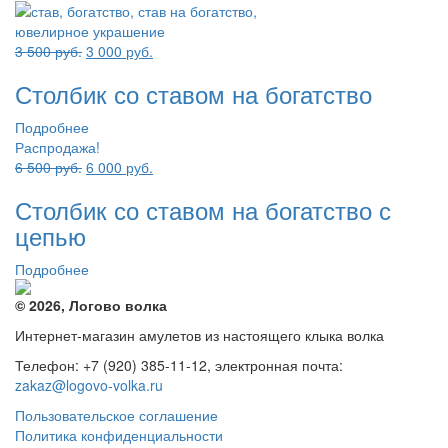
Первоначальная
Текущая
3 500
руб.
3 000
руб.
цена
цена:
Столбик со ставом на богатство
составляла
3
3
000 руб..
Подробнее
500 руб..
Распродажа!
Первоначальная
Текущая
6 500
руб.
6 000
руб.
цена
цена:
Столбик со ставом на богатство с
составляла
6
6
000 руб..
цепью
500 руб..
Подробнее
© 2026, Логово волка
Интернет-магазин амулетов из настоящего клыка волка
Телефон: +7 (920) 385-11-12, электронная почта:
zakaz@logovo-volka.ru
Пользовательское соглашение
Политика конфиденциальности