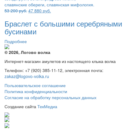
Первоначальная
Текущая
53 200
руб.
47 880
руб.
цена
цена:
Браслет с большими серебряными
составляла
47
53
880 руб..
бусинами
200 руб..
Подробнее
© 2026, Логово волка
Интернет-магазин амулетов из настоящего клыка волка
Телефон: +7 (920) 385-11-12, электронная почта:
zakaz@logovo-volka.ru
Пользовательское соглашение
Политика конфиденциальности
Согласие на обработку персональных данных
Создание сайта
ТекМедиа