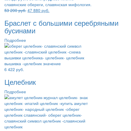
Первоначальная
Текущая
53 200
руб.
47 880
руб.
цена
цена:
Браслет с большими серебряными
составляла
47
53
880 руб..
бусинами
200 руб..
Подробнее
6 422
руб.
Целебник
Подробнее