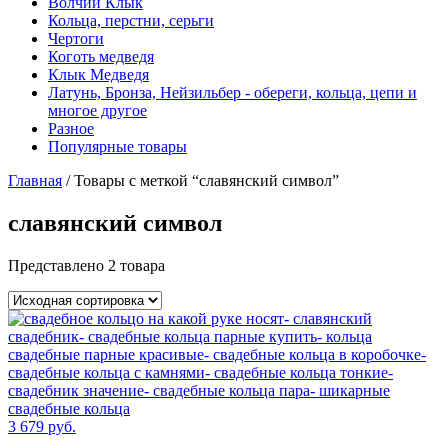
Волчий Клык
Кольца, перстни, серьги
Чертоги
Коготь медведя
Клык Медведя
Латунь, Бронза, Нейзильбер - обереги, кольца, цепи и
многое другое
Разное
Популярные товары
Главная
/ Товары с меткой “славянский символ”
славянский символ
Представлено 2 товара
3 679
руб.