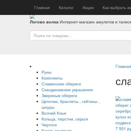
Главная
Каталог
Акции
Как выбрать а
Логово волка
Интернет-магазин амулетов и талис
Главна
Руны
сл
Комплекты
Славянские обереги
Скандинавские украшения
Звериные обереги
Цепочки, браслеты , гайтаны ,
шнуры
Волчий Клык
Кольца, перстни, серьги
Чертоги
7 501
ру
Коготь медведя