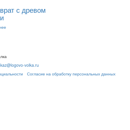
врат с древом
и
нее
олка
akaz@logovo-volka.ru
нциальности
Согласие на обработку персональных данных