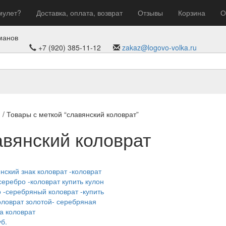
мулет?
Доставка, оплата, возврат
Отзывы
Корзина
О
манов
+7 (920) 385-11-12
zakaz@logovo-volka.ru
я
/ Товары с меткой “славянский коловрат”
авянский коловрат
б.