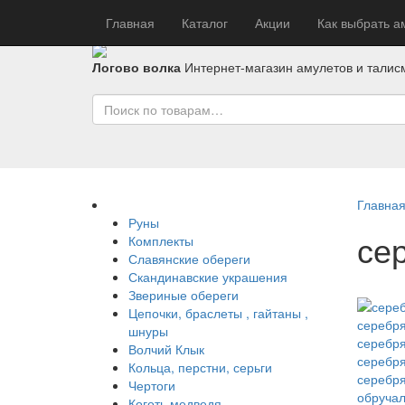
Главная
Каталог
Акции
Как выбрать а
Логово волка
Интернет-магазин амулетов и талис
Главна
Руны
се
Комплекты
Славянские обереги
Скандинавские украшения
Звериные обереги
Цепочки, браслеты , гайтаны ,
шнуры
Волчий Клык
Кольца, перстни, серьги
Чертоги
Коготь медведя