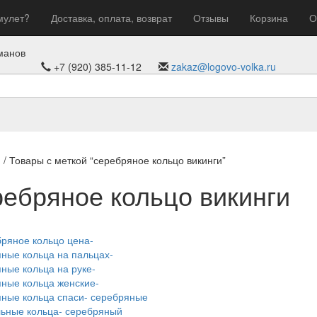
мулет?
Доставка, оплата, возврат
Отзывы
Корзина
О
манов
+7 (920) 385-11-12
zakaz@logovo-volka.ru
я
/ Товары с меткой “серебряное кольцо викинги”
ребряное кольцо викинги