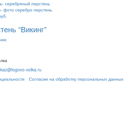
руб.
тень “Викинг”
нее
олка
akaz@logovo-volka.ru
нциальности
Согласие на обработку персональных данных