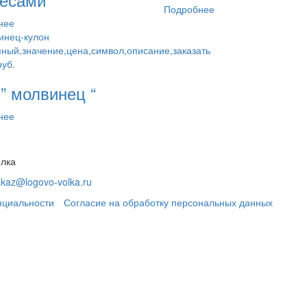
088 руб..
Подробнее
нее
руб.
” молвинец “
нее
олка
akaz@logovo-volka.ru
нциальности
Согласие на обработку персональных данных