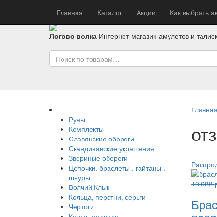
Главная
Каталог
Акции
Как выбрать а
Логово волка
Интернет-магазин амулетов и талис
Главна
Руны
от
Комплекты
Славянские обереги
Скандинавские украшения
Звериные обереги
Распро
Цепочки, браслеты , гайтаны ,
шнуры
10 088
Волчий Клык
Кольца, перстни, серьги
Брас
Чертоги
подв
Коготь медведя