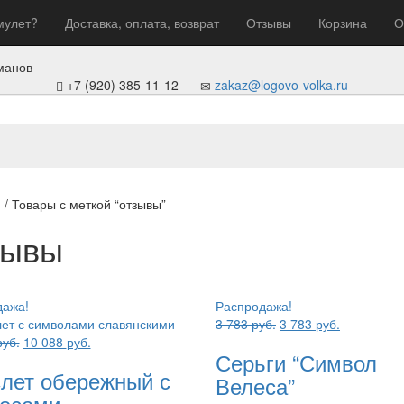
мулет?
Доставка, оплата, возврат
Отзывы
Корзина
О
манов
+7 (920) 385-11-12
zakaz@logovo-volka.ru
я
/ Товары с меткой “отзывы”
зывы
дажа!
Распродажа!
Первоначальная
Текущая
3 783
руб.
3 783
руб.
Первоначальная
Текущая
цена
цена:
руб.
10 088
руб.
Серьги “Символ
цена
цена:
составляла
3
лет обережный с
составляла
10
3
783 руб..
Велеса”
10
088 руб..
783 руб..
есами