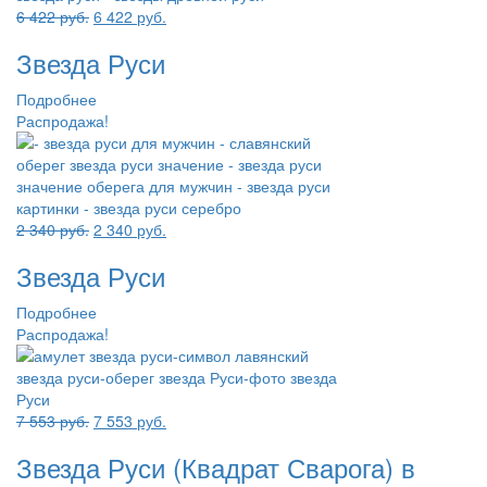
Первоначальная
Текущая
6 422
руб.
6 422
руб.
цена
цена:
Звезда Руси
составляла
6
6
422 руб..
Подробнее
422 руб..
Распродажа!
Первоначальная
Текущая
2 340
руб.
2 340
руб.
цена
цена:
Звезда Руси
составляла
2
2
340 руб..
Подробнее
340 руб..
Распродажа!
Первоначальная
Текущая
7 553
руб.
7 553
руб.
цена
цена:
Звезда Руси (Квадрат Сварога) в
составляла
7
7
553 руб..