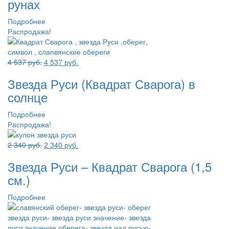
рунах
553 руб..
Подробнее
Распродажа!
Первоначальная
Текущая
4 537
руб.
4 537
руб.
цена
цена:
Звезда Руси (Квадрат Сварога) в
составляла
4
4
537 руб..
солнце
537 руб..
Подробнее
Распродажа!
Первоначальная
Текущая
2 340
руб.
2 340
руб.
цена
цена:
Звезда Руси – Квадрат Сварога (1,5
составляла
2
2
340 руб..
см.)
340 руб..
Подробнее