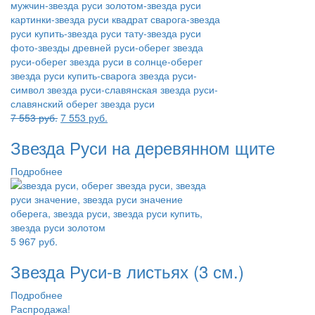
Первоначальная
Текущая
7 553
руб.
7 553
руб.
цена
цена:
Звезда Руси на деревянном щите
составляла
7
7
553 руб..
Подробнее
553 руб..
5 967
руб.
Звезда Руси-в листьях (3 см.)
Подробнее
Распродажа!