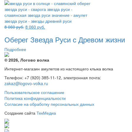
Первоначальная
Текущая
8 060
руб.
8 060
руб.
цена
цена:
Оберег Звезда Руси с Древом жизни
составляла
8
8
060 руб..
Подробнее
060 руб..
© 2026, Логово волка
Интернет-магазин амулетов из настоящего клыка волка
Телефон: +7 (920) 385-11-12, электронная почта:
zakaz@logovo-volka.ru
Пользовательское соглашение
Политика конфиденциальности
Согласие на обработку персональных данных
Создание сайта
ТекМедиа