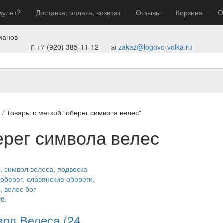
мулет?
Доставка, оплата, возврат
Отзывы
Корзина
О
манов
+7 (920) 385-11-12
zakaz@logovo-volka.ru
я
/ Товары с меткой “оберег символа велес”
ерег символа велес
б.
ол Велеса (24