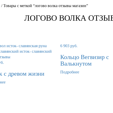
я
/ Товары с меткой “логово волка отзывы магазин”
ЛОГОВО ВОЛКА ОТЗЫ
6 903
руб.
Кольцо Вегвизир с
уб.
Валькнутом
Подробнее
к с древом жизни
нее