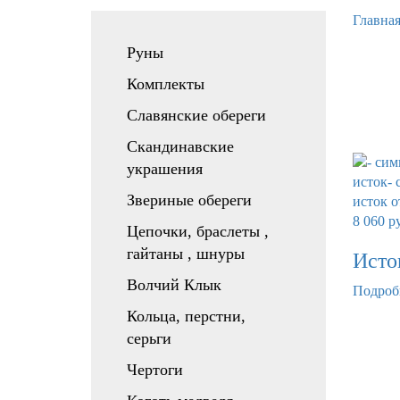
Главна
Руны
Комплекты
Славянские обереги
Скандинавские
украшения
Звериные обереги
8 060
р
Цепочки, браслеты ,
гайтаны , шнуры
Исто
Волчий Клык
Подроб
Кольца, перстни,
серьги
Чертоги