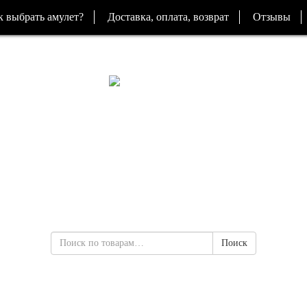
к выбрать амулет?
Доставка, оплата, возврат
Отзывы
ЛОГОВО ВОЛКА
Интернет-магазин амулетов и талисманов
+7 (920) 385-11-12
zakaz@logovo-volka.ru
Поиск