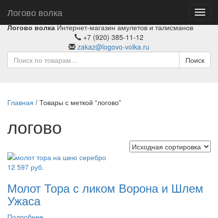
Логово волка
Toggl
navig
Логово волка
Интернет-магазин амулетов и талисманов
+7 (920) 385-11-12
zakaz@logovo-volka.ru
Поиск
Главная
/ Товары с меткой “логово”
логово
12 597
руб.
Молот Тора с ликом Ворона и Шлем
Ужаса
Подробнее