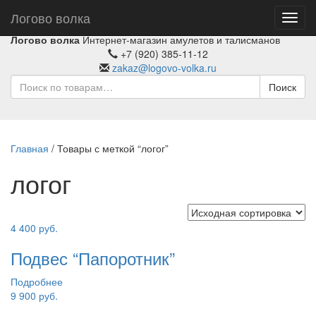
Логово волка
Toggl
navig
Логово волка
Интернет-магазин амулетов и талисманов
+7 (920) 385-11-12
zakaz@logovo-volka.ru
Поиск
Главная
/ Товары с меткой “логог”
логог
4 400
руб.
Подвес “Папоротник”
Подробнее
9 900
руб.