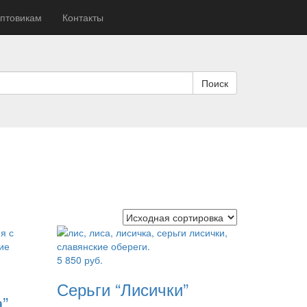
птовикам
Контакты
Поиск
5 850
руб.
Серьги “Лисички”
”