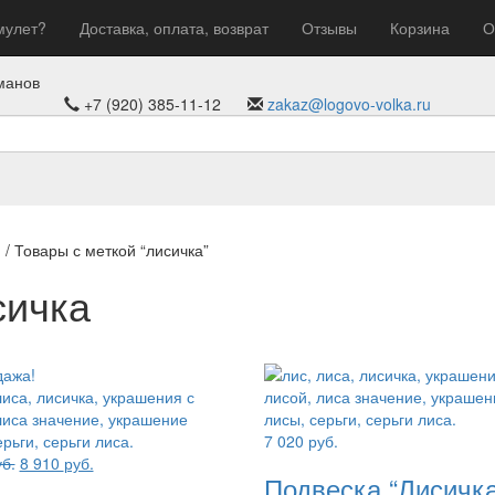
мулет?
Доставка, оплата, возврат
Отзывы
Корзина
О
манов
+7 (920) 385-11-12
zakaz@logovo-volka.ru
я
/ Товары с меткой “лисичка”
сичка
дажа!
7 020
руб.
Первоначальная
Текущая
б.
8 910
руб.
Подвеска “Лисичка
цена
цена: