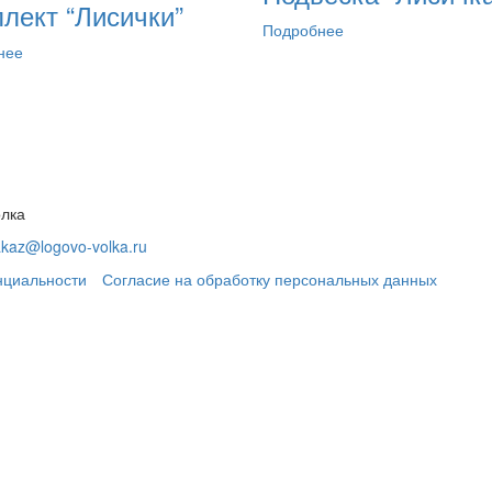
лект “Лисички”
составляла
8
Подробнее
9
910 руб..
нее
900 руб..
олка
akaz@logovo-volka.ru
нциальности
Согласие на обработку персональных данных