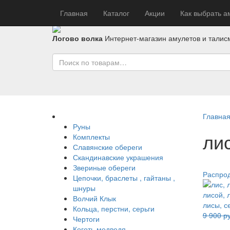
Главная
Каталог
Акции
Как выбрать а
Логово волка
Интернет-магазин амулетов и талис
Главна
Руны
ли
Комплекты
Славянские обереги
Скандинавские украшения
Звериные обереги
Распро
Цепочки, браслеты , гайтаны ,
шнуры
Волчий Клык
Кольца, перстни, серьги
9 900
ру
Чертоги
Коготь медведя