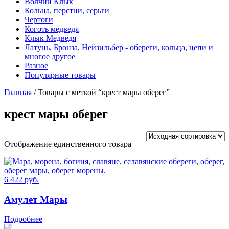
Волчий Клык
Кольца, перстни, серьги
Чертоги
Коготь медведя
Клык Медведя
Латунь, Бронза, Нейзильбер - обереги, кольца, цепи и
многое другое
Разное
Популярные товары
Главная
/ Товары с меткой “крест мары оберег”
крест мары оберег
Отображение единственного товара
6 422
руб.
Амулет Мары
Подробнее