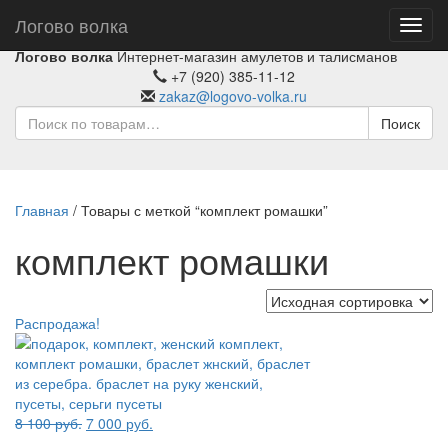
Логово волка
Toggl
navig
Логово волка
Интернет-магазин амулетов и талисманов
+7 (920) 385-11-12
zakaz@logovo-volka.ru
Поиск
Главная
/ Товары с меткой “комплект ромашки”
комплект ромашки
Распродажа!
Первоначальная
Текущая
8 100
руб.
7 000
руб.
цена
цена: