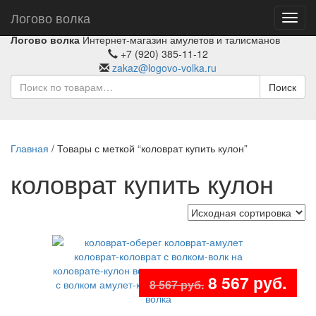
Логово волка
Toggl
navig
Логово волка
Интернет-магазин амулетов и талисманов
+7 (920) 385-11-12
zakaz@logovo-volka.ru
Поиск
Главная
/ Товары с меткой “коловрат купить кулон”
коловрат купить кулон
Распродажа!
Первоначаль
Тек
8 567
руб.
8 567
руб.
цена
цен