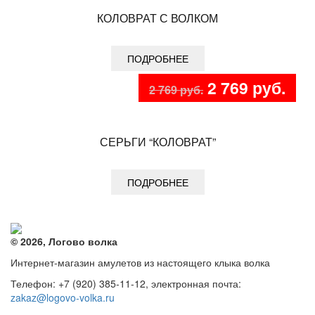
составляла
8
КОЛОВРАТ С ВОЛКОМ
8
567 
567 руб..
ПОДРОБНЕЕ
Первоначаль
Тек
2 769
руб.
2 769
руб.
цена
цен
Распродажа!
составляла
2
СЕРЬГИ “КОЛОВРАТ”
2
769 
769 руб..
ПОДРОБНЕЕ
© 2026, Логово волка
Интернет-магазин амулетов из настоящего клыка волка
Телефон: +7 (920) 385-11-12, электронная почта:
zakaz@logovo-volka.ru