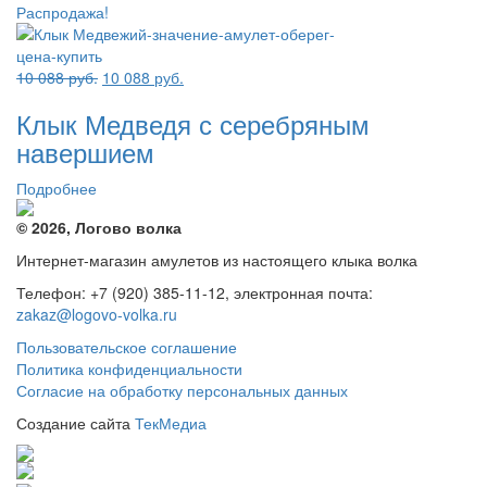
Распродажа!
Первоначальная
Текущая
10 088
руб.
10 088
руб.
цена
цена:
Клык Медведя с серебряным
составляла
10
10
088 руб..
навершием
088 руб..
Подробнее
© 2026, Логово волка
Интернет-магазин амулетов из настоящего клыка волка
Телефон: +7 (920) 385-11-12, электронная почта:
zakaz@logovo-volka.ru
Пользовательское соглашение
Политика конфиденциальности
Согласие на обработку персональных данных
Создание сайта
ТекМедиа