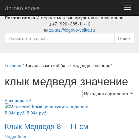
Логово волка
Toggl
navig
Логово волка
Интернет-магазин амулетов и талисманов
+7 (920) 385-11-12
zakaz@logovo-volka.ru
Поиск
Главная
/ Товары с меткой “клык медведя значение”
клык медведя значение
Распродажа!
Первоначальная
Текущая
5 044
руб.
5 044
руб.
цена
цена:
Клык Медведя 8 – 11 см
составляла
5
5
044 руб..
Подробнее
044 руб..