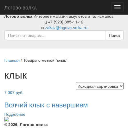
Логово волка
Toggl
navig
Логово волка
Интернет-магазин амулетов и талисманов
+7 (920) 385-11-12
zakaz@logovo-volka.ru
Поиск
Главная
/ Товары с меткой “клык”
клык
7 007
руб.
Волчий клык с навершием
Подробнее
© 2026, Логово волка