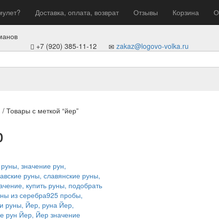
мулет?
Доставка, оплата, возврат
Отзывы
Корзина
О
манов
+7 (920) 385-11-12
zakaz@logovo-volka.ru
я
/ Товары с меткой “йер”
р