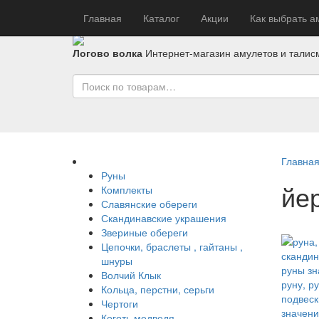
Главная
Каталог
Акции
Как выбрать а
Логово волка
Интернет-магазин амулетов и талис
Главна
Руны
йе
Комплекты
Славянские обереги
Скандинавские украшения
Звериные обереги
Цепочки, браслеты , гайтаны ,
шнуры
Волчий Клык
Кольца, перстни, серьги
Чертоги
Коготь медведя