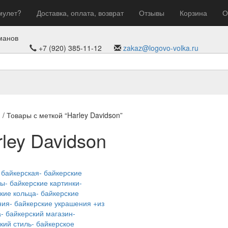
мулет?
Доставка, оплата, возврат
Отзывы
Корзина
О
манов
+7 (920) 385-11-12
zakaz@logovo-volka.ru
я
/ Товары с меткой “Harley Davidson”
ley Davidson