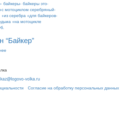
б.
н “Байкер”
нее
олка
akaz@logovo-volka.ru
нциальности
Согласие на обработку персональных данных