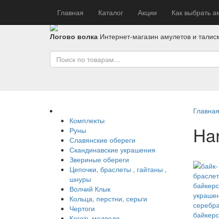
Главная
Каталог
Акции
Как выбрать а
Логово волка
Интернет-магазин амулетов и талис
Главна
Комплекты
Har
Руны
Славянские обереги
Скандинавские украшения
Звериные обереги
Цепочки, браслеты , гайтаны ,
шнуры
Волчий Клык
Кольца, перстни, серьги
Чертоги
Коготь медведя