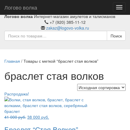
Логово волка
Toggl
navig
Логово волка
Интернет-магазин амулетов и талисманов
+7 (920) 385-11-12
zakaz@logovo-volka.ru
Поиск
Главная
/ Товары с меткой “браслет стая волков”
браслет стая волков
Распродажа!
Первоначальная
Текущая
41 000
руб.
38 000
руб.
цена
цена:
Браслет “Стая Волков”
составляла
38