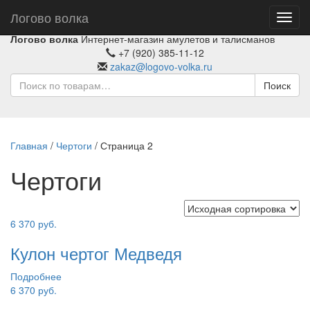
Логово волка
Toggl
navig
Логово волка
Интернет-магазин амулетов и талисманов
+7 (920) 385-11-12
zakaz@logovo-volka.ru
Поиск
Главная
/
Чертоги
/ Страница 2
Чертоги
6 370
руб.
Кулон чертог Медведя
Подробнее
6 370
руб.