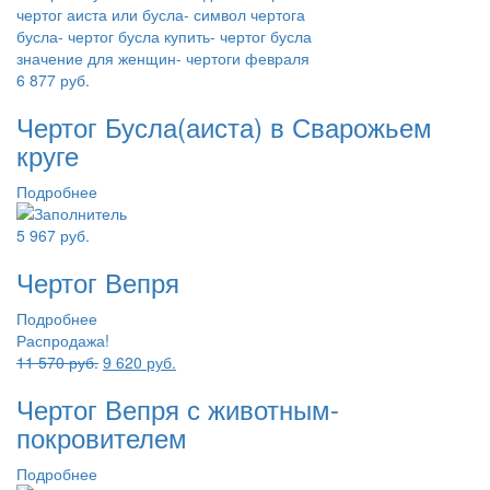
6 877
руб.
Чертог Бусла(аиста) в Сварожьем
круге
Подробнее
5 967
руб.
Чертог Вепря
Подробнее
Распродажа!
Первоначальная
Текущая
11 570
руб.
9 620
руб.
цена
цена:
Чертог Вепря с животным-
составляла
9
11
620 руб..
покровителем
570 руб..
Подробнее