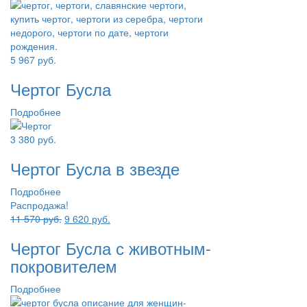
5 967
руб.
Чертог Бусла
Подробнее
3 380
руб.
Чертог Бусла в звезде
Подробнее
Распродажа!
Первоначальная
Текущая
11 570
руб.
9 620
руб.
цена
цена:
Чертог Бусла с животным-
составляла
9
11
620 руб..
покровителем
570 руб..
Подробнее